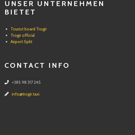
UNSER UNTERNEHMEN
BIETET
Tourist board Trogir
Trogir official
Airport Split
CONTACT INFO
+385 98 317 245
info@trogir.taxi